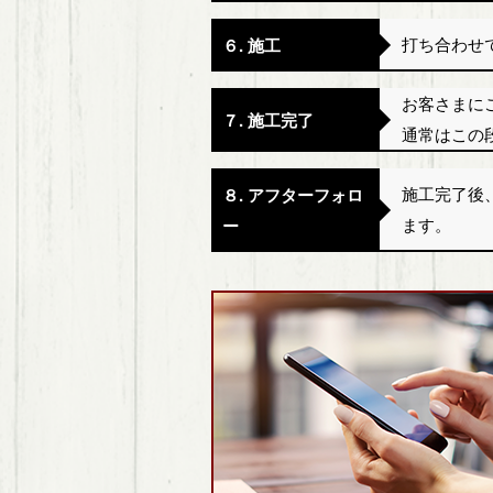
打ち合わせ
６. 施工
お客さまに
７. 施工完了
通常はこの
施工完了後
８. アフターフォロ
ます。
ー