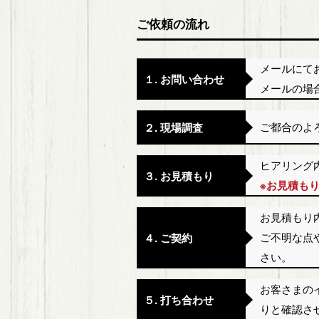
ご依頼の流れ
メールにて
１. お問い合わせ
メールの場
ご都合のよ
２. 現場調査
ヒアリング
３. お見積もり
※お見積も
お見積もり
ご不明な点
４. ご契約
さい。
お客さまの
５. 打ち合わせ
りと確認さ